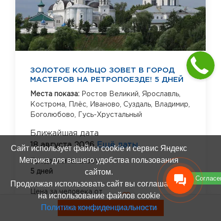
ЗОЛОТОЕ КОЛЬЦО ЗОВЕТ В ГОРОД
МАСТЕРОВ НА РЕТРОПОЕЗДЕ! 5 ДНЕЙ
Места показа:
Ростов Великий,
Ярославль,
Кострома,
Плёс,
Иваново,
Суздаль,
Владимир,
Боголюбово,
Гусь-Хрустальный
Ближайшая дата
18 августа 2026
Ещё даты
Сайт использует файлы cookie и сервис Яндекс
Метрика для вашего удобства пользования
Продолжительность
сайтом.
5 дней
Согласе
Продолжая использовать сайт вы соглашаетесь
Цена за человека от
на использование файлов cookie
30 600 руб.
Политика конфиденциальности
Смотреть туры без билетов