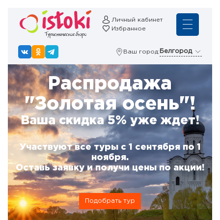
Личный кабинет
Избранное
Белгород
Ваш город:
Распродажа
"Золотая осень"!
Ваша скидка 5% уже ждет!
Участвуют все туры с 1 сентября по 1
ноября.
Оставь заявку и получи цены по акции!
Подобрать тур