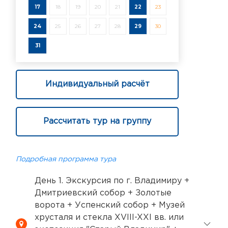
17
18
19
20
21
22
23
24
25
26
27
28
29
30
31
Индивидуальный расчёт
Рассчитать тур на группу
Подробная программа тура
День 1. Экскурсия по г. Владимиру +
Дмитриевский собор + Золотые
ворота + Успенский собор + Музей
хрусталя и стекла XVIII-XXI вв. или