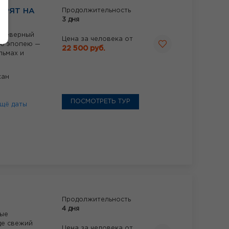
ОРЯТ НА
Продолжительность
3 дня
ь Северный
Цена за человека от
ую эпопею —
22 500 руб.
льмах и
хан
ПОСМОТРЕТЬ ТУР
щё даты
Продолжительность
4 дня
мые
де свежий
Цена за человека от