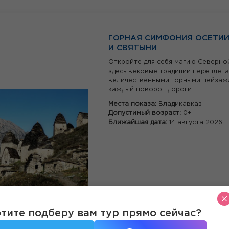
ГОРНАЯ СИМФОНИЯ ОСЕТИИ
И СВЯТЫНИ
Откройте для себя магию Северно
здесь вековые традиции переплета
величественными горными пейзажа
каждый поворот дороги...
Места показа:
Владикавказ
Допустимый возраст:
0+
Ближайшая дата:
14 августа 2026
Е
тите подберу вам тур прямо сейчас?