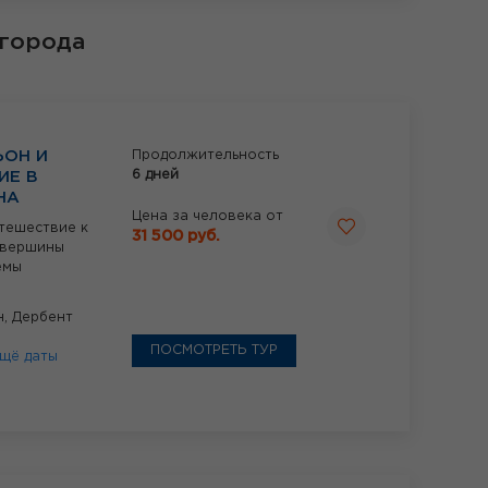
лгорода
ЬОН И
Продолжительность
6 дней
ИЕ В
НА
Цена за человека от
тешествие к
31 500 руб.
е вершины
ёмы
н,
Дербент
ПОСМОТРЕТЬ ТУР
щё даты