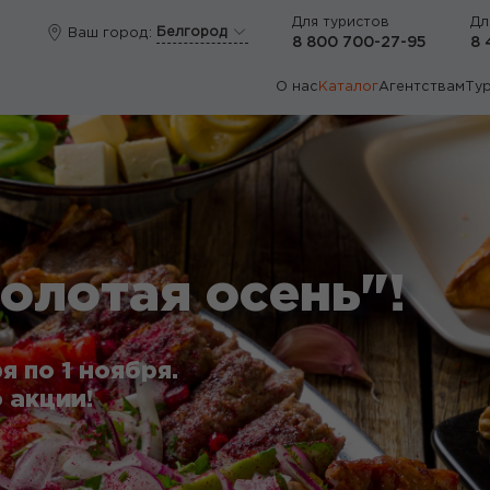
Для туристов
Дл
Белгород
Ваш город:
8 800 700-27-95
8 
О нас
Каталог
Агентствам
Ту
олотая осень"!
я по 1 ноября.
 акции!