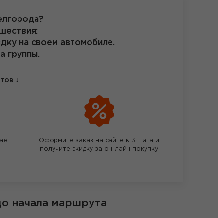
елгорода?
шествия:
здку на своем автомобиле.
а группы.
↓
етов
чае
Оформите заказ на сайте в 3 шага и
получите скидку за он-лайн покупку
до начала маршрута