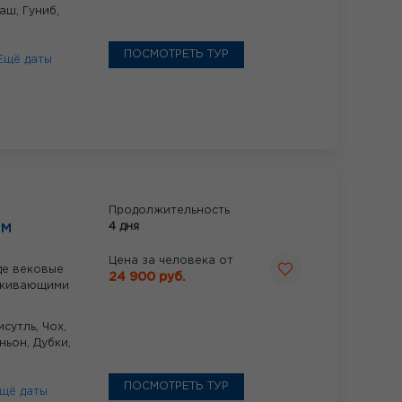
баш,
Гуниб,
т
ПОСМОТРЕТЬ ТУР
Ещё даты
Продолжительность
4 дня
ОМ
Цена за человека от
де вековые
24 900 руб.
аживающими
мсутль,
Чох,
ньон,
Дубки,
ПОСМОТРЕТЬ ТУР
щё даты