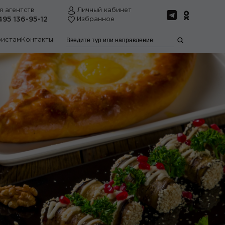
я агентств
Личный кабинет
495 136-95-12
Избранное
ристам
Контакты