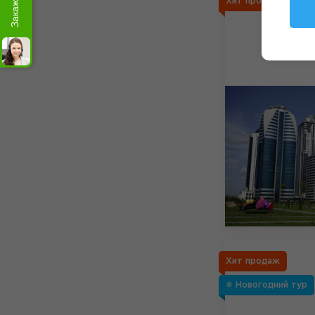
Хит продаж
Хит продаж
❄ Новогодний тур