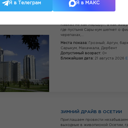
Я в Телеграм
Я в МАКС
ДАГЕСТАН — ГДЕ ГОРЫ ГОВ
ЯЗЫКЕ ВЕТРА
Для тех, кто хочет прочувствоват
Кавказ не как маршрут, а как жив
где пустыня Сары-кум шепчет о фи
черепахах,...
Места показа:
Грозный,
Аргун,
бар
Сарыкум,
Махачкала,
Дербент
Допустимый возраст:
0+
Ближайшая дата:
21 августа 2026
Е
ЗИМНИЙ ДРАЙВ В ОСЕТИИ
Приглашаем провести незабывае
выходные в живописной Осетии, г