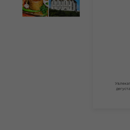
Увлека
дегуст