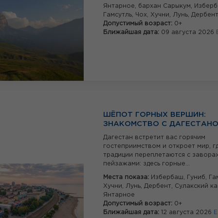
Янтарное,
бархан Сарыкум,
Избер
Гамсутль,
Чох,
Хучни,
Лунь,
Дербен
Допустимый возраст:
0+
Ближайшая дата:
09 августа 2026
ШЁПОТ ГОРНЫХ ВЕРШИН:
ЗНАКОМСТВО С ДАГЕСТАН
Дагестан встретит вас горячим
гостеприимством и откроет мир, г
традиции переплетаются с завор
пейзажами: здесь горные...
Места показа:
Избербаш,
Гуниб,
Га
Хучни,
Лунь,
Дербент,
Сулакский ка
Янтарное
Допустимый возраст:
0+
Ближайшая дата:
12 августа 2026
Е