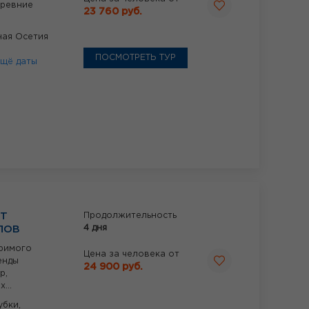
древние
23 760 руб.
ная Осетия
ПОСМОТРЕТЬ ТУР
щё даты
ОТ
Продолжительность
4 дня
ЛОВ
оримого
Цена за человека от
енды
24 900 руб.
р,
...
убки,