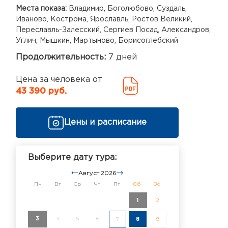
Места показа:
Владимир, Боголюбово, Суздаль,
Иваново, Кострома, Ярославль, Ростов Великий,
Переславль-Залесский, Сергиев Посад, Александров,
Углич, Мышкин, Мартыново, Борисоглебский
Продолжительность:
7 дней
Цена за человека от
43 390 руб.
Цены и расписание
Выберите дату тура:
Август 2026
Пн
Вт
Ср
Чт
Пт
Сб
Вс
1
2
3
4
5
6
7
8
9