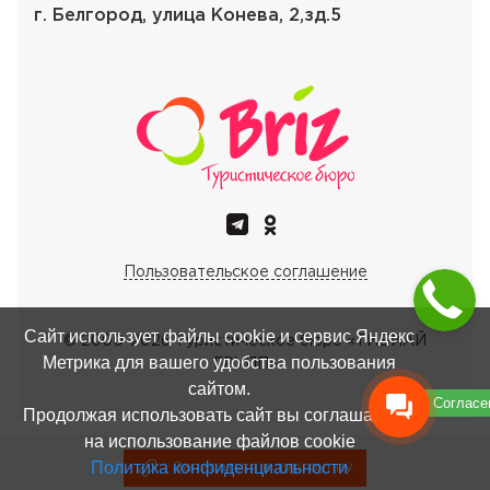
г. Белгород, улица Конева, 2,зд.5
Пользовательское соглашение
Сайт использует файлы cookie и сервис Яндекс
© 2000-
2026
Туристическое бюро «ТИБИАЙ
Метрика для вашего удобства пользования
ГРУПП»
сайтом.
Согласе
Продолжая использовать сайт вы соглашаетесь
на использование файлов cookie
Политика конфиденциальности
Записаться в тургруппу
Записаться в тургруппу