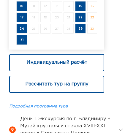
10
11
12
13
14
15
16
17
18
19
20
21
22
23
24
25
26
27
28
29
30
31
Индивидуальный расчёт
Рассчитать тур на группу
Подробная программа тура
День 1. Экскурсия по г. Владимиру +
Музей хрусталя и стекла XVIII-XXI