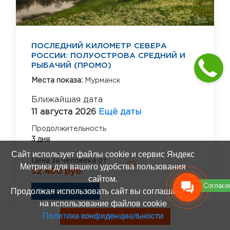
ПОСЛЕДНИЙ КИЛОМЕТР СЕВЕРА
РОССИИ: ПОЛУОСТРОВА СРЕДНИЙ И
РЫБАЧИЙ (ПРОМО)
Места показа:
Мурманск
Ближайшая дата
11 августа 2026
Ещё даты
Продолжительность
3 дня
Сайт использует файлы cookie и сервис Яндекс
Цена за человека от
Метрика для вашего удобства пользования
52 400 руб.
сайтом.
Согласе
Продолжая использовать сайт вы соглашаетесь
Посмотреть тур
на использование файлов cookie
Политика конфиденциальности
Смотреть туры без билетов