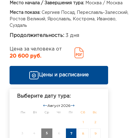
Место начала / Завершения тура:
Москва / Москва
Места показа:
Сергиев Посад, Переславль-Залесский,
Ростов Великий, Ярославль, Кострома, Иваново,
Суздаль
Продолжительность:
3 дня
Цена за человека от
20 600 руб.
Цены и расписание
Выберите дату тура:
Август 2026
Пн
Вт
Ср
Чт
Пт
Сб
Вс
1
2
3
4
5
6
7
8
9