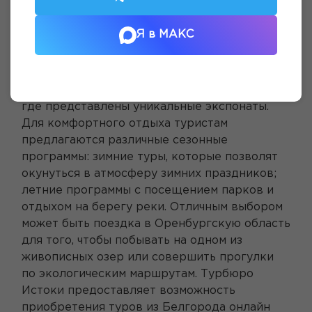
туры, туристы смогут исследовать все уголки
Оренбурга. Можно начать с основных
Я в МАКС
объектов, таких как Оренбургская крепость,
а также посетить исторический музей и
местный театр. Также рекомендуется
посетить Дом-музей семьи Ростроповичей,
где представлены уникальные экспонаты.
Для комфортного отдыха туристам
предлагаются различные сезонные
программы: зимние туры, которые позволят
окунуться в атмосферу зимних праздников;
летние программы с посещением парков и
отдыхом на берегу реки. Отличным выбором
может быть поездка в Оренбургскую область
для того, чтобы побывать на одном из
живописных озер или совершить прогулки
по экологическим маршрутам. Турбюро
Истоки предоставляет возможность
приобретения туров из Белгорода онлайн