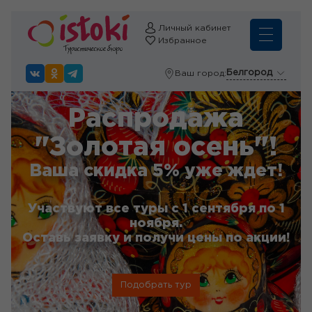
Личный кабинет
Избранное
Белгород
Ваш город:
Распродажа
"Золотая осень"!
Ваша скидка 5% уже ждет!
Участвуют все туры с 1 сентября по 1
ноября.
Оставь заявку и получи цены по акции!
Подобрать тур