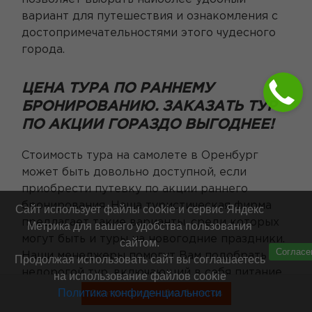
вариант для путешествия и ознакомления с
достопримечательностями этого чудесного
города.
ЦЕНА ТУРА ПО РАННЕМУ
БРОНИРОВАНИЮ. ЗАКАЗАТЬ ТУР
ПО АКЦИИ ГОРАЗДО ВЫГОДНЕЕ!
Стоимость тура на самолете в Оренбург
может быть довольно доступной, если
приобрести путевку по акции раннего
бронирования. Наша туристическая фирма
Сайт использует файлы cookie и сервис Яндекс
предлагает такие варианты, среди которых
Метрика для вашего удобства пользования
могут быть и туры на новогодние праздники.
сайтом.
Согласе
Наши менеджеры помогут Вам подобрать
Продолжая использовать сайт вы соглашаетесь
недорогой тур, включающий в себя питание
на использование файлов cookie
и экскурсии.
Политика конфиденциальности
Смотреть туры без билетов