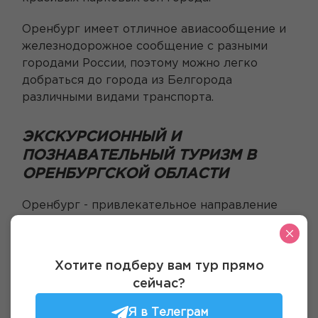
Оренбург имеет отличное авиасообщение и
железнодорожное сообщение с разными
городами России, поэтому можно легко
добраться до города из Белгорода
различными видами транспорта.
ЭКСКУРСИОННЫЙ И
ПОЗНАВАТЕЛЬНЫЙ ТУРИЗМ В
ОРЕНБУРГСКОЙ ОБЛАСТИ
Оренбург - привлекательное направление
для путешественников, желающих
познакомиться с богатой историей и
культурой региона. В городе есть множество
Хотите подберу вам тур прямо
интересных достопримечательностей,
сейчас?
которые стоит увидеть. Организовав с
помощью нашей турфирмы индивидуальные
Я в Телеграм