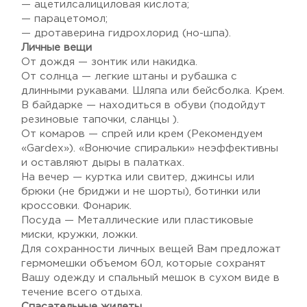
— ацетилсалициловая кислота;
— парацетомол;
— дротаверина гидрохлорид (но-шпа).
Личные вещи
От дождя — зонтик или накидка.
От солнца — легкие штаны и рубашка с
длинными рукавами. Шляпа или бейсболка. Крем.
В байдарке — находиться в обуви (подойдут
резиновые тапочки, сланцы ).
От комаров — спрей или крем (Рекомендуем
«Gardex»). «Вонючие спиральки» неэффективны
и оставляют дыры в палатках.
На вечер — куртка или свитер, джинсы или
брюки (не бриджи и не шорты), ботинки или
кроссовки. Фонарик.
Посуда — Металлические или пластиковые
миски, кружки, ложки.
Для сохранности личных вещей Вам предложат
гермомешки объемом 60л, которые сохранят
Вашу одежду и спальный мешок в сухом виде в
течение всего отдыха.
Спасательные жилеты