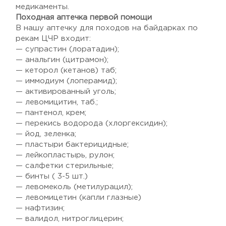
медикаменты.
Походная аптечка первой помощи
В нашу аптечку для походов на байдарках по
рекам ЦЧР входит:
— супрастин (лоратадин);
— анальгин (цитрамон);
— кеторол (кетанов) таб;
— иммодиум (лоперамид);
— активированный уголь;
— левомицитин, таб.;
— пантенол, крем;
— перекись водорода (хлоргексидин);
— йод, зеленка;
— пластыри бактерицидные;
— лейкопластырь, рулон;
— салфетки стерильные;
— бинты ( 3-5 шт.)
— левомеколь (метилурацил);
— левомицетин (капли глазные)
— нафтизин;
— валидол, нитроглицерин;