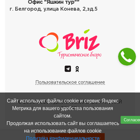
Офис "Яшкин тур""
г. Белгород, улица Конева, 2,зд.5
Пользовательское соглашение
Сайт использует файлы cookie и сервис Яндекс
© 2000-
2026
Туристическое бюро «ТИБИАЙ
Метрика для вашего удобства пользования
ГРУПП»
сайтом.
Согласе
Продолжая использовать сайт вы соглашаетесь
на использование файлов cookie
Политика конфиденциальности
Записаться в тургруппу
Записаться в тургруппу