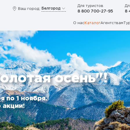
Для туристов
Дл
Белгород
Ваш город:
8 800 700-27-95
8 
О нас
Каталог
Агентствам
Ту
олотая осень"!
я по 1 ноября.
 акции!