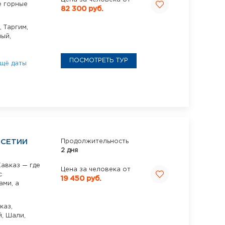
е горные
82 300 руб.
,
Таргим,
ый,
ПОСМОТРЕТЬ ТУР
щё даты
ОСЕТИИ
Продолжительность
2 дня
авказ — где
Цена за человека от
с
19 450 руб.
ми, а
каз,
й,
Шали,