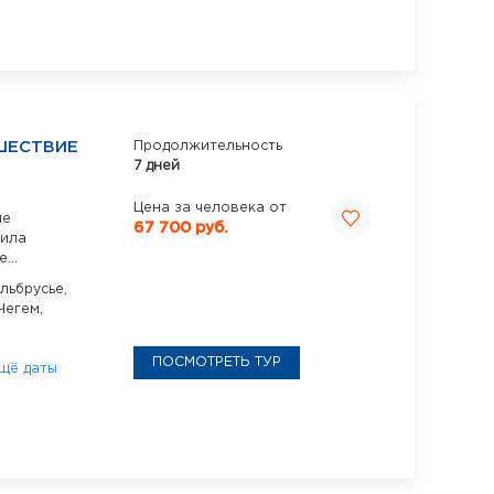
ШЕСТВИЕ
Продолжительность
7 дней
Цена за человека от
ие
67 700 руб.
сила
...
льбрусье,
Чегем,
ПОСМОТРЕТЬ ТУР
щё даты