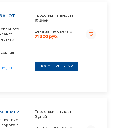
ЗА: ОТ
Продолжительность
10 дней
Северного
Цена за человека от
 хранят
71 300 руб.
местных
еверная
ПОСМОТРЕТЬ ТУР
щё даты
Я ЗЕМЛИ
Продолжительность
9 дней
тешествие
 города с
Цена за человека от