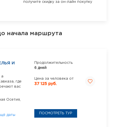
получите скидку за он-лайн покупку
до начала маршрута
ЕЛЬЯ И
Продолжительность
6 дней
 а
Цена за человека от
авказа, где
37 125 руб.
речают вас
ая Осетия,
ПОСМОТРЕТЬ ТУР
щё даты