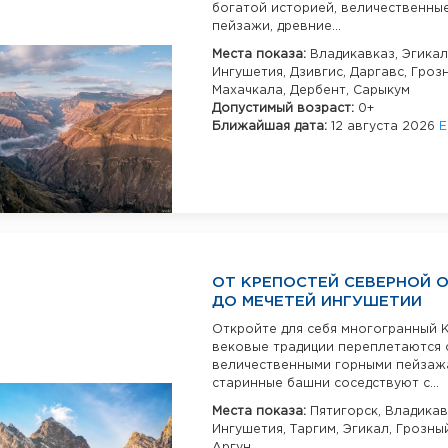
богатой историей, величественны
пейзажи, древние...
Места показа:
Владикавказ,
Эгикал
Ингушетия,
Дзивгис,
Даргавс,
Грозн
Махачкала,
Дербент,
Сарыкум
Допустимый возраст:
0+
Ближайшая дата:
12 августа 2026
Е
ОТ КРЕПОСТЕЙ СЕВЕРНОЙ 
ДО МЕЧЕТЕЙ ИНГУШЕТИИ
Откройте для себя многогранный К
вековые традиции переплетаются 
величественными горными пейзажа
старинные башни соседствуют с...
Места показа:
Пятигорск,
Владикав
Ингушетия,
Таргим,
Эгикал,
Грозны
Аргун