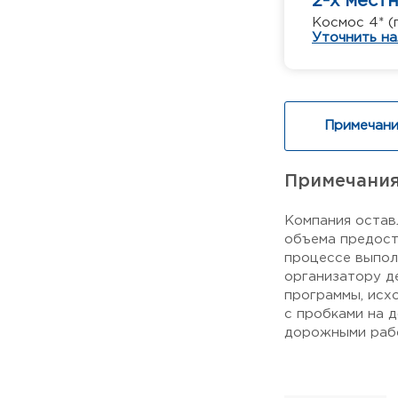
2-х мест
Космос 4* (
Уточнить на
Примечани
Примечани
Компания остав
объема предост
процессе выпол
организатору д
программы, исх
с пробками на 
дорожными рабо