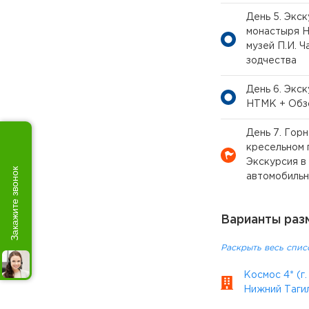
День 5. Экс
монастыря Н
музей П.И. 
зодчества
День 6. Экс
НТМК + Обзо
День 7. Гор
кресельном 
Экскурсия в
Закажите звонок
автомобильн
Варианты раз
Раскрыть весь спис
Космос 4* (г.
Нижний Таги