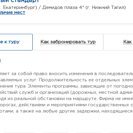
ный стандарт
г. Екатеринбург) / Демидов плаза 4* (г. Нижний Тагил)
личие мест
е к туру
Как забронировать тур
Как
я
ляет за собой право вносить изменения в последовател
авляемых услуг. Продолжительность ее отдельных элем
нения тура. Элементы программы, зависящие от погодн
ействий служб и организаций (дорожных, местной админи
одя из реальной обстановки на маршруте. Фирма не име
дорогах, действиями и мероприятиями государственных о
тами, а также на любые другие задержки, находящиеся