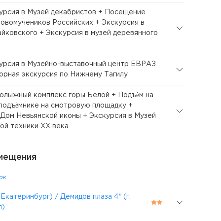
курсия в Музей декабристов + Посещение
овомучеников Российских + Экскурсия в
Чайковского + Экскурсия в музей деревянного
курсия в Музейно-выставочный центр ЕВРАЗ
рная экскурсия по Нижнему Тагилу
нолыжный комплекс горы Белой + Подъѐм на
подъѐмнике на смотровую площадку +
 Дом Невьянской иконы + Экскурсия в Музей
ой техники XX века
мещения
ок
 Екатеринбург) / Демидов плаза 4* (г.
л)