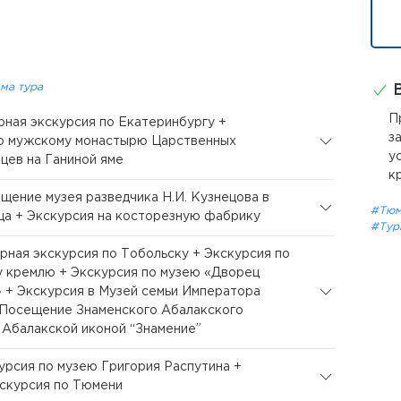
ма тура
В
П
орная экскурсия по Екатеринбургу +
з
о мужскому монастырю Царственных
у
цев на Ганиной яме
к
ещение музея разведчика Н.И. Кузнецова в
#Тюм
ца + Экскурсия на косторезную фабрику
#Тур
орная экскурсия по Тобольску + Экскурсия по
 кремлю + Экскурсия по музею «Дворец
 + Экскурсия в Музей семьи Императора
+ Посещение Знаменского Абалакского
 Абалакской иконой “Знамение”
курсия по музею Григория Распутина +
скурсия по Тюмени