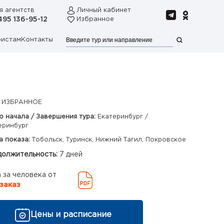
я агентств
Личный кабинет
495 136-95-12
Избранное
ристам
Контакты
 ИЗБРАННОЕ
о начала / Завершения тура:
Екатеринбург /
еринбург
а показа:
Тобольск, Туринск, Нижний Тагил, Покровское
олжительность:
7 дней
 за человека от
заказ
Цены и расписание