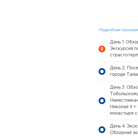
Подробная програм
День 1. Обз
Экскурсия п
страстотерп
День 2. Пос
городе Тали
День 3. Обз
Тобольскому
Наместника»
Николая II 
монастыря с
День 4. Экс
Обзорная эк