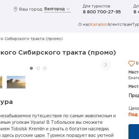
Для туристов
Дл
Белгород
Ваш город:
8 800 700-27-95
8 
О нас
Каталог
Агентствам
Ту
го Сибирского тракта (промо)
кого Сибирского тракта (промо)
В
Мест
Екат
Мест
Прод
тура
Цена
Под 
 незабываемое путешествие по самым живописным и
имым уголкам Урала! В Тобольске вы сможете
ием Tobolsk Kremlin и узнать о богатом наследии,
 здесь русские цари. Туринск порадует вас уютной