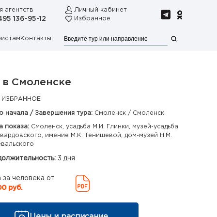
я агентств
Личный кабинет
495 136-95-12
Избранное
ристам
Контакты
 в Смоленске
 ИЗБРАННОЕ
о начала / Завершения тура:
Смоленск / Смоленск
а показа:
Смоленск, усадьба М.И. Глинки, музей-усадьба
 Твардовского, имение М.К. Тенишевой, дом-музей Н.М.
вальского
олжительность:
3 дня
 за человека от
00 руб.
Цены и расписание