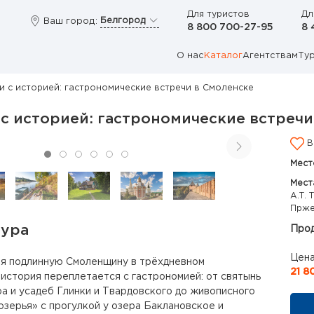
Для туристов
Дл
Белгород
Ваш город:
8 800 700-27-95
8 
О нас
Каталог
Агентствам
Ту
и с историей: гастрономические встречи в Смоленске
с историей: гастрономические встречи
В
Мест
Мест
А.Т.
Прже
тура
Прод
Цена
бя подлинную Смоленщину в трёхдневном
21 8
 история переплетается с гастрономией: от святынь
а и усадеб Глинки и Твардовского до живописного
зерья» с прогулкой у озера Баклановское и