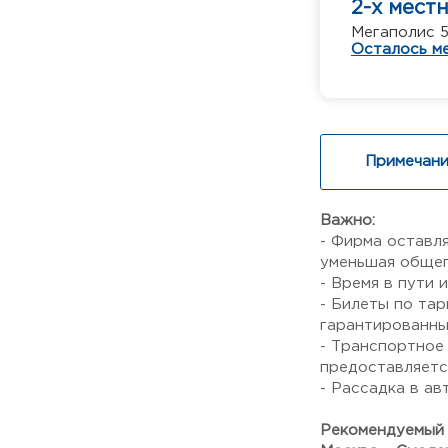
2-х мест
Мегаполис 5
Осталось ме
Примечани
Важно:
- Фирма оставля
уменьшая общег
- Время в пути
- Билеты по та
гарантированны
- Транспортное 
предоставляетс
- Рассадка в ав
Рекомендуемый 