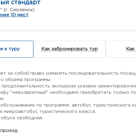
ный стандарт
* (г. Смоленск)
нее 10 мест
е к туру
Как забронировать тур
Как
ет за собой право изменять последовательность посеще
о объёма программы.
 и продолжительность экскурсии указано ориентировочно
рифу "невозвратный" необходимо приобретать только по
м.
обслуживание по программе: автобус туристического кл
я микроавтобус туристического класса.
тобусе свободная.
проезд: