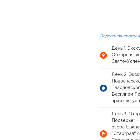
Подробная програм
День 1. Экс
Обзорная эк
Свято-Успен
День 2. Экск
Новоспасско
Твардовског
Василием Те
архитектурн
День 3. Отп
Поозерье" +
озера Бакла
"Старград" 