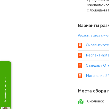
Средневеков
ржевальског
с лошадьми 
Варианты раз
Раскрыть весь спис
Смоленскотел
Респект-hotel
Стандарт Оте
Мегаполис 5*
Закажите звонок
Места сбора 
Смоленск