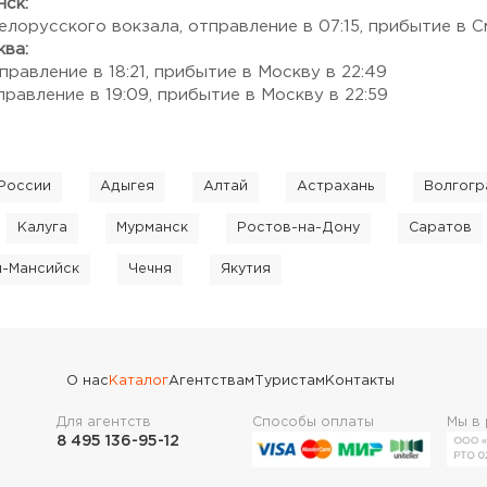
нск:
елорусского вокзала, отправление в 07:15, прибытие в См
ква:
правление в 18:21, прибытие в Москву в 22:49
правление в 19:09, прибытие в Москву в 22:59
России
Адыгея
Алтай
Астрахань
Волгогр
Калуга
Мурманск
Ростов-на-Дону
Саратов
ы-Мансийск
Чечня
Якутия
О нас
Каталог
Агентствам
Туристам
Контакты
Для агентств
Способы оплаты
Мы в
8 495 136-95-12