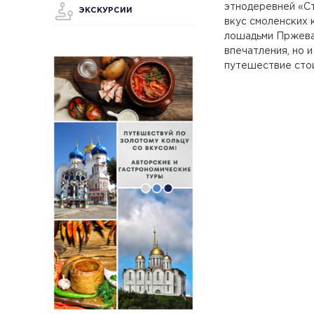
этнодеревней «Ст
ЭКСКУРСИИ
вкус смоленских 
лошадьми Пржевал
впечатления, но 
путешествие сто