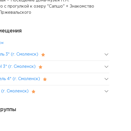
ья + Посещение дома-музея Н.М.
о с прогулкой к озеру "Сапшо" + Знакомство
Пржевальского
мещения
ок
ь 3* (г. Смоленск)
 3* (г. Смоленск)
ль 4* (г. Смоленск)
 (г. Смоленск)
группы