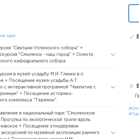
ма тура
В
курсия "Святыни Успенского собора" +
скурсия "Смоленск - наш город" + Осмотр
ского кафедрального собора
урсия в музей-усадьбу М.И. Глинки в п.
е + Посещение музея-усадьбы А.Т.
В
о с интерактивной программой "Чаепитие с
ркиным" + Посещение историко-
П
ого комплекса "Теремок"
#Смо
равление в национальный парк "Смоленское
#Тур
 Прогулка по экологической тропе вдоль
новское + Посещение этнодеревни
с экскурсией по музейной экспозиции раннего