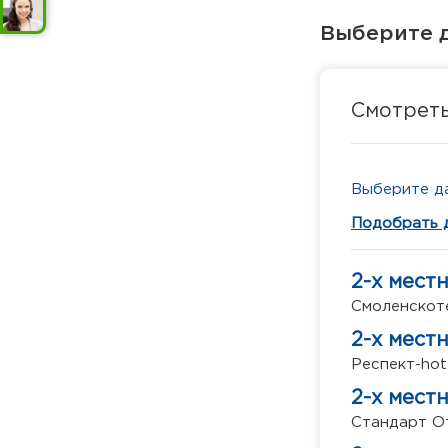
Выберите д
Смотрет
Выберите да
Подобрать 
2-х мест
Смоленскоте
2-х мест
Респект-hote
2-х мест
Стандарт От