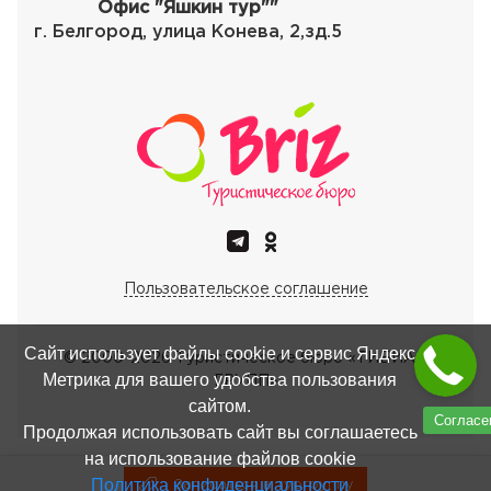
Офис "Яшкин тур""
г. Белгород, улица Конева, 2,зд.5
Пользовательское соглашение
Сайт использует файлы cookie и сервис Яндекс
© 2000-
2026
Туристическое бюро «ТИБИАЙ
Метрика для вашего удобства пользования
ГРУПП»
сайтом.
Согласе
Продолжая использовать сайт вы соглашаетесь
на использование файлов cookie
Политика конфиденциальности
Записаться в тургруппу
Записаться в тургруппу