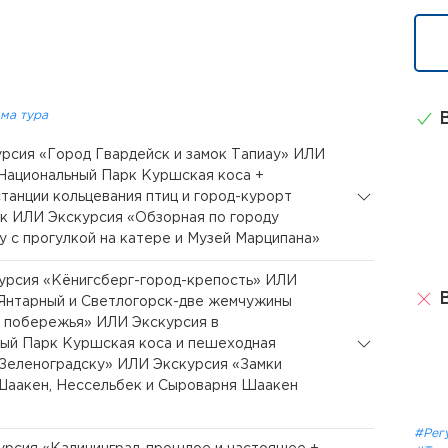
ма тура
В
курсия «Город Гвардейск и замок Тапиау» ИЛИ
Национальный Парк Куршская коса +
танции кольцевания птиц и город-курорт
к ИЛИ Экскурсия «Обзорная по городу
у с прогулкой на катере и Музей Марципана»
курсия «Кёнигсберг-город-крепость» ИЛИ
В
Янтарный и Светлогорск-две жемчужины
 побережья» ИЛИ Экскурсия в
ый Парк Куршская коса и пешеходная
 Зеленоградску» ИЛИ Экскурсия «Замки
Шаакен, Нессельбек и Сыроварня Шаакен
#Рег