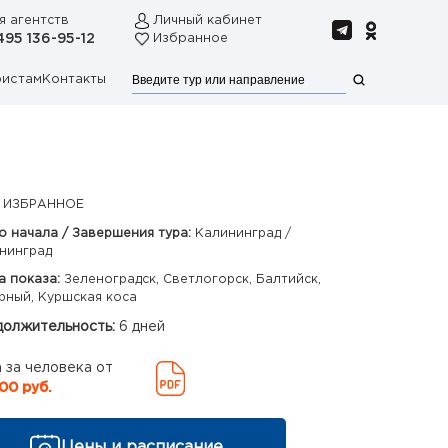
я агентств
Личный кабинет
495 136-95-12
Избранное
ристам
Контакты
 ИЗБРАННОЕ
о начала / Завершения тура:
Калининград /
нинград
а показа:
Зеленоградск, Светлогорск, Балтийск,
рный, Куршская коса
олжительность:
6 дней
 за человека от
00 руб.
Цены и расписание