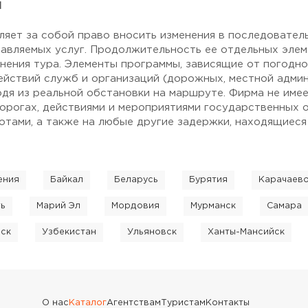
я
ляет за собой право вносить изменения в последовател
авляемых услуг. Продолжительность ее отдельных элем
нения тура. Элементы программы, зависящие от погодн
ействий служб и организаций (дорожных, местной админи
одя из реальной обстановки на маршруте. Фирма не име
дорогах, действиями и мероприятиями государственных о
тами, а также на любые другие задержки, находящиеся
ения
Байкал
Беларусь
Бурятия
Карачаев
ть
Марий Эл
Мордовия
Мурманск
Самара
ьск
Узбекистан
Ульяновск
Ханты-Мансийск
О нас
Каталог
Агентствам
Туристам
Контакты