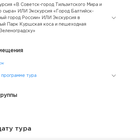
курсия «В Советск-город Тильзитского Мира и
о сыра» ИЛИ Экскурсия «Город Балтийск-
ный город России» ИЛИ Экскурсия в
ый Парк Куршская коса и пешеходная
 Зеленоградску»
мещения
ок
 программе тура
группы
ату тура