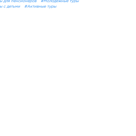
ы для пенсионеров
#Молодёжные туры
ы с детьми
#Активные туры