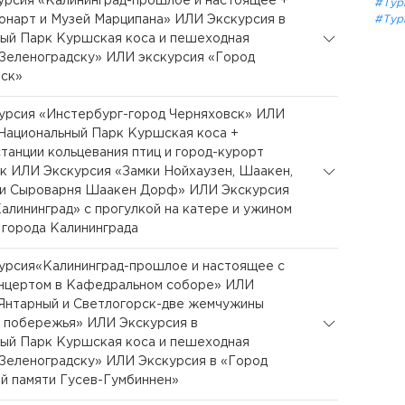
курсия «Калининград-прошлое и настоящее +
#Тур
онарт и Музей Марципана» ИЛИ Экскурсия в
#Тур
ый Парк Куршская коса и пешеходная
 Зеленоградску» ИЛИ экскурсия «Город
вск»
курсия «Инстербург-город Черняховск» ИЛИ
Национальный Парк Куршская коса +
танции кольцевания птиц и город-курорт
к ИЛИ Экскурсия «Замки Нойхаузен, Шаакен,
 и Сыроварня Шаакен Дорф» ИЛИ Экскурсия
алининград» с прогулкой на катере и ужином
 города Калининграда
курсия«Калининград-прошлое и настоящее с
нцертом в Кафедральном соборе» ИЛИ
Янтарный и Светлогорск-две жемчужины
 побережья» ИЛИ Экскурсия в
ый Парк Куршская коса и пешеходная
 Зеленоградску» ИЛИ Экскурсия в «Город
й памяти Гусев-Гумбиннен»