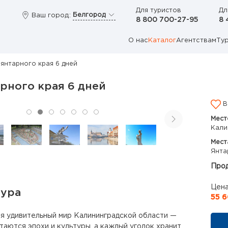
Для туристов
Дл
Белгород
Ваш город:
8 800 700-27-95
8 
О нас
Каталог
Агентствам
Ту
 янтарного края 6 дней
рного края 6 дней
В
Мест
Кали
Мест
Янта
Прод
Цена
тура
55 6
я удивительный мир Калининградской области —
етаются эпохи и культуры, а каждый уголок хранит