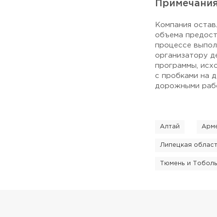
Примечани
Компания остав
объема предост
процессе выпол
организатору д
программы, исх
с пробками на 
дорожными рабо
Алтай
Арм
Липецкая облас
Тюмень и Тобол