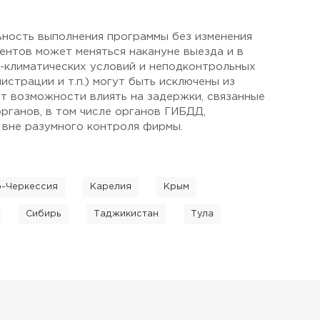
ьность выполнения программы без изменения
ентов может меняться накануне выезда и в
о-климатических условий и неподконтрольных
страции и т.п.) могут быть исключены из
ет возможности влиять на задержки, связанные
рганов, в том числе органов ГИБДД,
 вне разумного контроля фирмы.
о-Черкессия
Карелия
Крым
Сибирь
Таджикистан
Тула