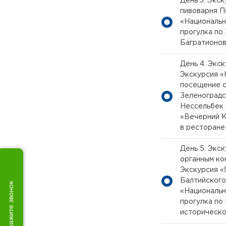
День 3. Экс
пивоварня П
«Национальн
прогулка по
Багратионо
День 4. Экс
Экскурсия «
посещение с
Зеленоградс
Нессельбек
«Вечерний К
в ресторане
День 5. Экс
органным ко
Экскурсия «
Балтийского
Закажите звонок
«Национальн
прогулка по
историческо