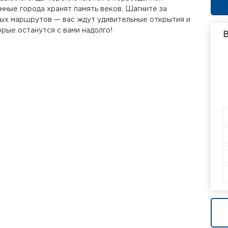
инные города хранят память веков. Шагните за
ых маршрутов — вас ждут удивительные открытия и
орые останутся с вами надолго!
В