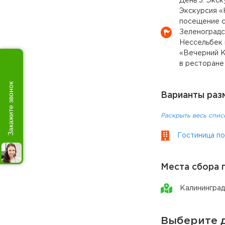
День 3. Экс
Экскурсия «
посещение с
Зеленоградс
Нессельбек
«Вечерний К
в ресторане
Закажите звонок
Варианты раз
Раскрыть весь спис
Гостиница по
Места сбора 
Калининград
Выберите д