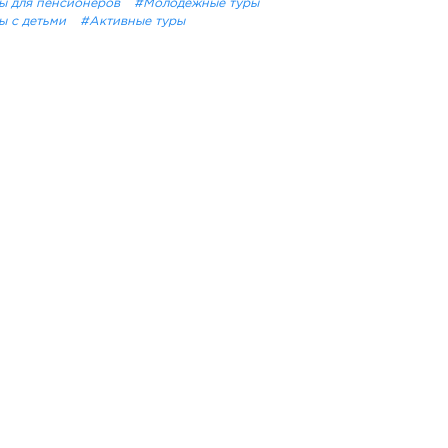
ы для пенсионеров
#Молодёжные туры
ы с детьми
#Активные туры