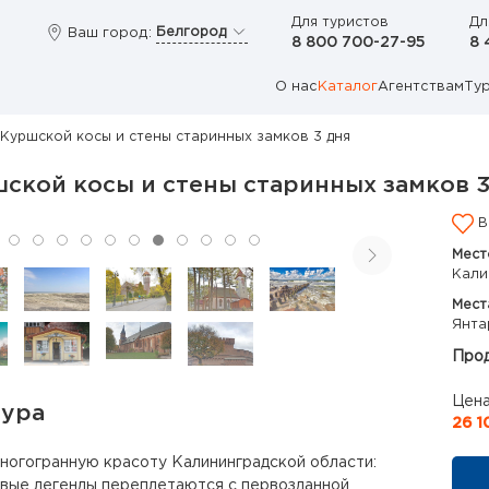
Для туристов
Дл
Белгород
Ваш город:
8 800 700-27-95
8 
О нас
Каталог
Агентствам
Ту
 Куршской косы и стены старинных замков 3 дня
ской косы и стены старинных замков 3
В
Мест
Кали
Мест
Янта
Прод
Цена
тура
26 1
ногогранную красоту Калининградской области:
вые легенды переплетаются с первозданной