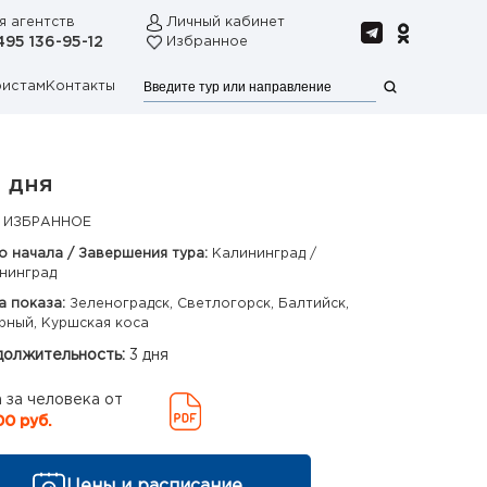
я агентств
Личный кабинет
495 136-95-12
Избранное
ристам
Контакты
 дня
 ИЗБРАННОЕ
о начала / Завершения тура:
Калининград /
нинград
а показа:
Зеленоградск, Светлогорск, Балтийск,
рный, Куршская коса
олжительность:
3 дня
 за человека от
00 руб.
Цены и расписание