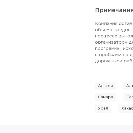
Примечани
Компания остав
объема предост
процессе выпол
организатору д
программы, исх
с пробками на 
дорожными рабо
Адыгея
Ал
Самара
Са
Урал
Хака