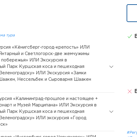
ма тура
В
курсия «Кёнигсберг-город-крепость» ИЛИ
Янтарный и Светлогорск-две жемчужины
 побережья» ИЛИ Экскурсия в
ый Парк Куршская коса и пешеходная
 Зеленоградску» ИЛИ Экскурсия «Замки
Шаакен, Нессельбек и Сыроварня Шаакен
В
курсия «Калининград-прошлое и настоящее +
онарт и Музей Марципана» ИЛИ Экскурсия в
ый Парк Куршская коса и пешеходная
 Зеленоградску» ИЛИ экскурсия «Город
вск»
#Рег