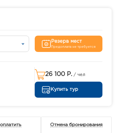
Резерв мест
Предоплата не требуется
26 100 Р.
/ чел
Купить тур
 оплатить
Отмена бронирования