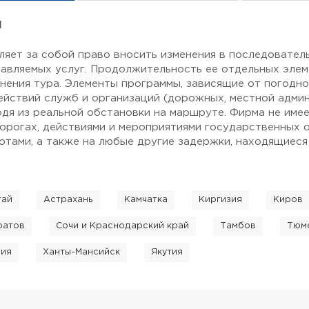
я
ляет за собой право вносить изменения в последовател
авляемых услуг. Продолжительность ее отдельных элем
нения тура. Элементы программы, зависящие от погодн
ействий служб и организаций (дорожных, местной админи
одя из реальной обстановки на маршруте. Фирма не име
дорогах, действиями и мероприятиями государственных о
тами, а также на любые другие задержки, находящиеся
тай
Астрахань
Камчатка
Киргизия
Киров
ратов
Сочи и Краснодарский край
Тамбов
Тюме
сия
Ханты-Мансийск
Якутия