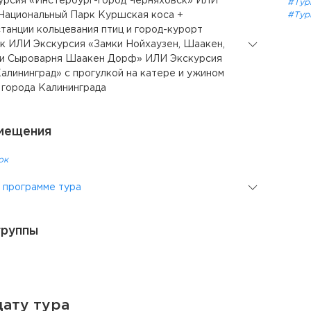
курсия «Инстербург-город Черняховск» ИЛИ
#Тур
Национальный Парк Куршская коса +
#Тур
танции кольцевания птиц и город-курорт
к ИЛИ Экскурсия «Замки Нойхаузен, Шаакен,
 и Сыроварня Шаакен Дорф» ИЛИ Экскурсия
алининград» с прогулкой на катере и ужином
 города Калининграда
мещения
ок
 программе тура
группы
ату тура