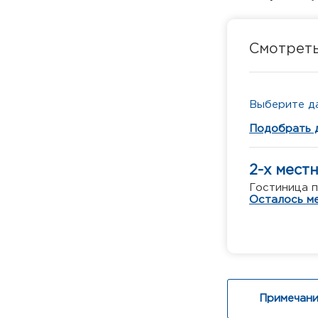
Смотрет
Выберите да
Подобрать 
2-х мест
Гостиница п
Осталось ме
Примечани