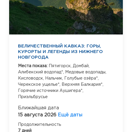
ВЕЛИЧЕСТВЕННЫЙ КАВКАЗ: ГОРЫ,
КУРОРТЫ И ЛЕГЕНДЫ ИЗ НИЖНЕГО
НОВГОРОДА
Места показа:
Пятигорск,
Домбай,
Алибекский водопад*,
Медовые водопады,
Кисловодск,
Нальчик,
Голубые озёра*,
Черекское ущелье*,
Верхняя Балкария*,
Горячие источники Аушигера*,
Приэльбрусье
Ближайшая дата
15 августа 2026
Ещё даты
Продолжительность
7 дней