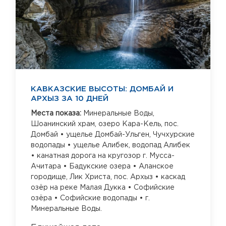
КАВКАЗСКИЕ ВЫСОТЫ: ДОМБАЙ И
АРХЫЗ ЗА 10 ДНЕЙ
Места показа:
Минеральные Воды,
Шоанинский храм,
озеро Кара-Кель,
пос.
Домбай • ущелье Домбай-Ульген,
Чучхурские
водопады • ущелье Алибек,
водопад Алибек
• канатная дорога на кругозор г. Мусса-
Ачитара • Бадукские озера • Аланское
городище,
Лик Христа,
пос. Архыз • каскад
озёр на реке Малая Дукка • Софийские
озёра • Софийские водопады • г.
Минеральные Воды.