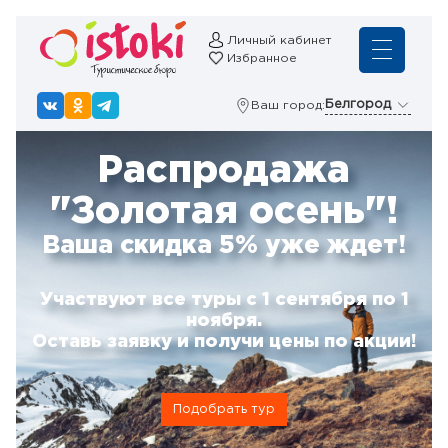
Личный кабинет
Избранное
Белгород
Ваш город:
Распродажа
"Золотая осень"!
Ваша скидка 5% уже ждет!
Участвуют все туры с 1 сентября по 1
ноября.
Оставь заявку и получи цены по акции!
Подобрать тур