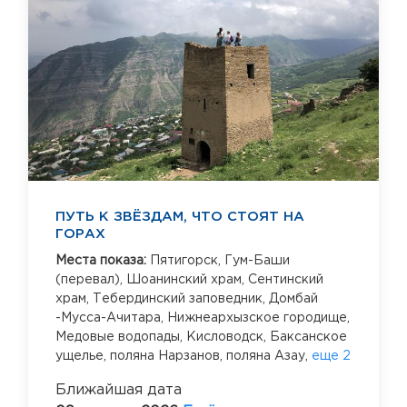
ПУТЬ К ЗВЁЗДАМ, ЧТО СТОЯТ НА
ГОРАХ
Места показа:
Пятигорск,
Гум-Баши
(перевал),
Шоанинский храм,
Сентинский
храм,
Тебердинский заповедник,
Домбай
-Мусса-Ачитара,
Нижнеархызское городище,
Медовые водопады,
Кисловодск,
Баксанское
ущелье,
поляна Нарзанов,
поляна Азау,
еще 2
Ближайшая дата