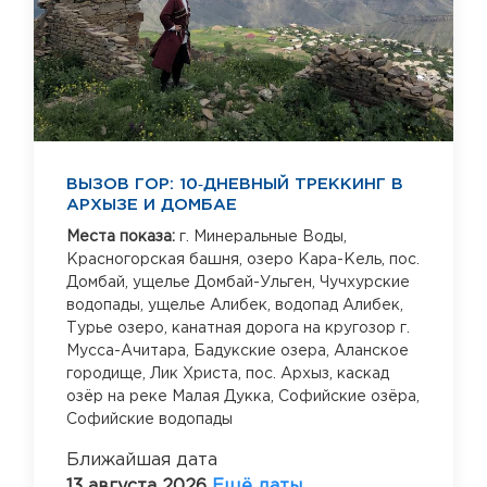
ВЫЗОВ ГОР: 10‑ДНЕВНЫЙ ТРЕККИНГ В
АРХЫЗЕ И ДОМБАЕ
Места показа:
г. Минеральные Воды,
Красногорская башня, озеро Кара-Кель, пос.
Домбай,
ущелье Домбай-Ульген, Чучхурские
водопады,
ущелье Алибек, водопад Алибек,
Турье озеро,
канатная дорога на кругозор г.
Мусса-Ачитара,
Бадукские озера,
Аланское
городище, Лик Христа, пос. Архыз,
каскад
озёр на реке Малая Дукка,
Софийские озёра,
Софийские водопады
Ближайшая дата
13 августа 2026
Ещё даты