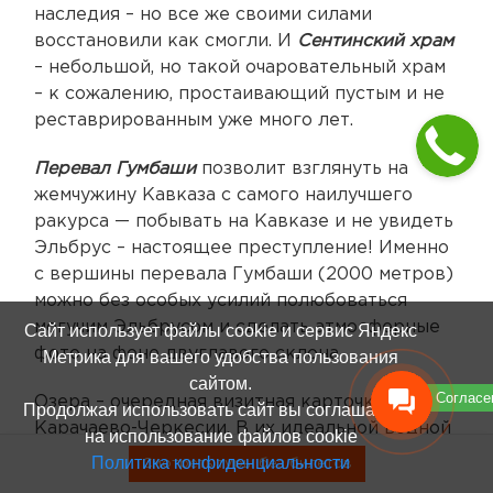
наследия – но все же своими силами
восстановили как смогли. И
Сентинский храм
– небольшой, но такой очаровательный храм
– к сожалению, простаивающий пустым и не
реставрированным уже много лет.
Перевал Гумбаши
позволит взглянуть на
жемчужину Кавказа с самого наилучшего
ракурса — побывать на Кавказе и не увидеть
Эльбрус – настоящее преступление! Именно
с вершины перевала Гумбаши (2000 метров)
можно без особых усилий полюбоваться
могучим Эльбрусом и сделать атмосферные
Сайт использует файлы cookie и сервис Яндекс
фото на фоне двуглавого склона.
Метрика для вашего удобства пользования
сайтом.
Согласе
Озера – очередная визитная карточка
Продолжая использовать сайт вы соглашаетесь
Карачаево-Черкесии. В их идеальной водной
на использование файлов cookie
глади отражаются скалистые вершины гор,
Политика конфиденциальности
Смотреть туры без билетов
чье подножие утопает в сочной зелени, а