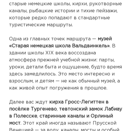
старые немецкие школы, кирхи, рукотворные
каналы, рыбацкие истории и тихие пейзажи,
которые редко попадают в стандартные
туристические маршруты.
Одна из главных точек маршрута —
музей
«Старая немецкая школа Вальдвинкель»
. В
здании школы XIX века воссоздана
атмосфера прежней учебной жизни: парты,
уроки, детали быта и ощущение, будто время
здесь замедлилось. Это место интересно и
взрослым, и детям — не как обычный музей, а
как живой опыт погружения в прошлое.
Далее вас ждут
кирха Гросс-Легиттен в
посёлке Тургенево
,
тевтонский замок Лабиау
в Полесске
,
старинные каналы и Орлиный
мост
. Этот край иногда называют Прусской
Венецией — за воду, каналы, мосты и особый