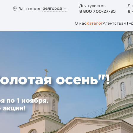
Для туристов
Дл
Белгород
Ваш город:
8 800 700-27-95
8 
О нас
Каталог
Агентствам
Ту
олотая осень"!
я по 1 ноября.
 акции!