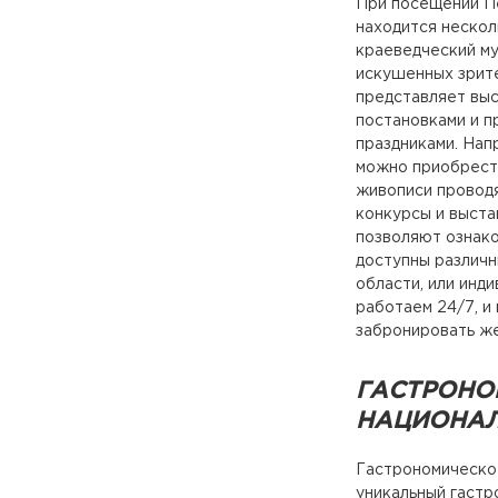
При посещении Пе
находится нескол
краеведческий му
искушенных зрите
представляет выс
постановками и п
праздниками. Нап
можно приобрести
живописи проводя
конкурсы и выста
позволяют ознако
доступны различн
области, или инд
работаем 24/7, и
забронировать же
ГАСТРОНО
НАЦИОНАЛ
Гастрономическое
уникальный гастр