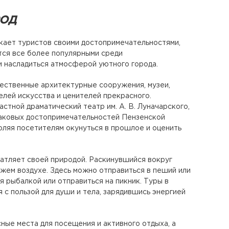
РОД
екает туристов своими достопримечательностями,
тся все более популярными среди
и насладиться атмосферой уютного города.
чественные архитектурные сооружения, музеи,
лей искусства и ценителей прекрасного.
тной драматический театр им. А. В. Луначарского,
наковых достопримечательностей Пензенской
оляя посетителям окунуться в прошлое и оценить
чатляет своей природой. Раскинувшийся вокруг
ежем воздухе. Здесь можно отправиться в пеший или
я рыбалкой или отправиться на пикник. Туры в
 с пользой для души и тела, зарядившись энергией
ные места для посещения и активного отдыха, а