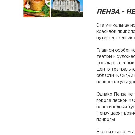
ПЕНЗА - 
Эта уникальная и
красивой природо
путешественников
Главной особенно
театры и художес
Государственный 
Центр театрально
области. Каждый 
ценность культур
Однако Пенза не 
города лесной ма
велосипедный тур
Пензу дарят возм
природы.
В этой статье мы