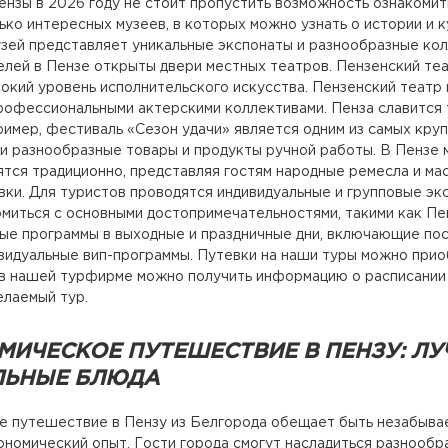
нзы в 2026 году не стоит пропустить возможность ознакомить
ько интересных музеев, в которых можно узнать о истории и 
зей представляет уникальные экспонаты и разнообразные кол
лей в Пензе открыты двери местных театров. Пензенский теа
окий уровень исполнительского искусства. Пензенский театр
рофессиональными актерскими коллективами. Пенза славится
ример, фестиваль «Сезон удачи» является одним из самых кру
 разнообразные товары и продукты ручной работы. В Пензе 
тся традиционно, представляя гостям народные ремесла и ма
вки. Для туристов проводятся индивидуальные и групповые экс
миться с основными достопримечательностями, такими как Пен
ые программы в выходные и праздничные дни, включающие по
ивидуальные вип-программы. Путевки на наши туры можно прио
 в нашей турфирме можно получить информацию о расписании э
лаемый тур.
МИЧЕСКОЕ ПУТЕШЕСТВИЕ В ПЕНЗУ: Л
ЬНЫЕ БЛЮДА
 путешествие в Пензу из Белгорода обещает быть незабывае
ономический опыт. Гости города смогут насладиться разнооб