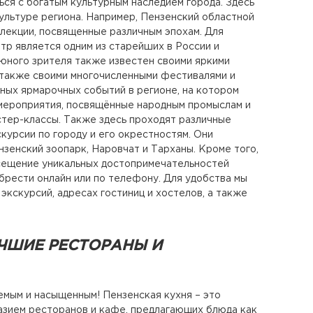
ся с богатым культурным наследием города. Здесь
культуре региона. Например, Пензенский областной
лекции, посвященные различным эпохам. Для
тр является одним из старейших в России и
 юного зрителя также известен своими яркими
 также своими многочисленными фестивалями и
пных ярмарочных событий в регионе, на котором
мероприятия, посвящённые народным промыслам и
стер-классы. Также здесь проходят различные
курсии по городу и его окрестностям. Они
зенский зоопарк, Наровчат и Тарханы. Кроме того,
сещение уникальных достопримечательностей
брести онлайн или по телефону. Для удобства мы
кскурсий, адресах гостиниц и хостелов, а также
УЧШИЕ РЕСТОРАНЫ И
мым и насыщенным! Пензенская кухня – это
разием ресторанов и кафе, предлагающих блюда как