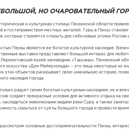
НЕБОЛЬШОЙ, НО ОЧАРОВАТЕЛЬНЫЙ ГО
сторическая и культурная столица Пензенской области привл
й и гостеприимством местных жителей. Туры в Пензу становя
, которые стремятся открыть для себя новые уголки России 
стью Пензы является ее богатое культурное наследие. Вели
твенные выставки представляют большой интерес для любите
Лермонтовский музей-заповедник «Тарханы», Пензенский облас
го искусства «Дом Мейерхольда» – это лишь некоторые из з
из этих объектов раскрывает свою уникальную историю, позв
ного наследия города.
только радует своим богатым культурным наследием, но и впе
ссив создает прекрасные условия для активного отдыха на св
, насладиться живописными видами реки Сура, а также занятьс
ожность скрыться от суеты большого города и провести время
 рассмотрим основные достопримечательности Пензы, интерес