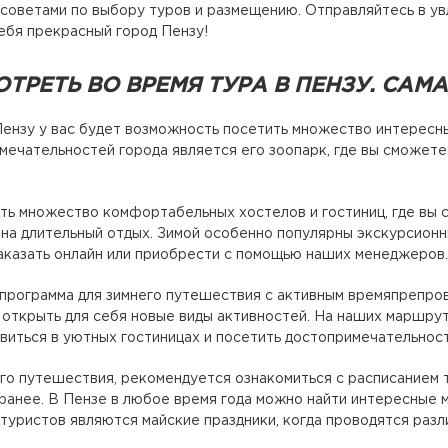
советами по выбору туров и размещению. Отправляйтесь в у
ебя прекрасный город Пензу!
ТРЕТЬ ВО ВРЕМЯ ТУРА В ПЕНЗУ. СА
Пензу у вас будет возможность посетить множество интересн
мечательностей города является его зоопарк, где вы сможете 
ть множество комфортабельных хостелов и гостиниц, где вы
 на длительный отдых. Зимой особенно популярны экскурсионн
казать онлайн или приобрести с помощью наших менеджеров.
 программа для зимнего путешествия с активным времяпрепро
 открыть для себя новые виды активностей. На наших маршру
виться в уютных гостиницах и посетить достопримечательност
го путешествия, рекомендуется ознакомиться с расписанием т
аранее. В Пензе в любое время года можно найти интересные 
туристов являются майские праздники, когда проводятся раз