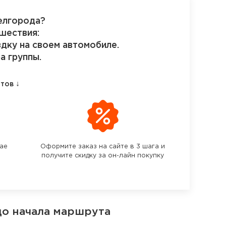
елгорода?
шествия:
здку на своем автомобиле.
а группы.
↓
етов
чае
Оформите заказ на сайте в 3 шага и
получите скидку за он-лайн покупку
до начала маршрута