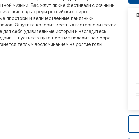
тной музыки. Вас ждут яркие фестивали с сочными
опические сады среди российских широт,
В
ые просторы и величественные памятники,
веков. Ощутите колорит местных гастрономических
е для себя удивительные истории и насладитесь
дами — пусть это путешествие подарит вам море
танется тёплым воспоминанием на долгие годы!