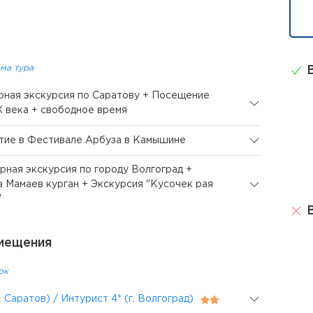
ма тура
В
орная экскурсия по Саратову + Посещение
X века + свободное время
стие в Фестивале Арбуза в Камышине
орная экскурсия по городу Волгоград +
а Мамаев курган + Экскурсия "Кусочек рая
"
В
мещения
ок
. Саратов) / Интурист 4* (г. Волгоград)