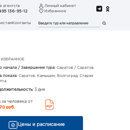
я агентств
Личный кабинет
495 136-95-12
Избранное
ристам
Контакты
 ИЗБРАННОЕ
о начала / Завершения тура:
Саратов / Саратов
а показа:
Саратов, Камышин, Волгоград, Старая
пта
олжительность:
3 дня
 за человека от
70 руб.
Цены и расписание