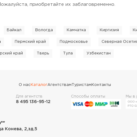
Пожалуйста, приобретайте их заблаговременно.
Байкал
Вологда
Камчатка
Киргизия
К
а
Пермский край
Подмосковье
Северная Осети
рский край
Тверь
Тула
Узбекистан
О нас
Каталог
Агентствам
Туристам
Контакты
Для агентств
Способы оплаты
Мы в
8 495 136-95-12
""
ца Конева, 2,зд.5