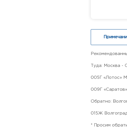
Примечани
Рекомендованны
Туда: Москва - 
005Г «Лотос» Мо
009Г «Саратов» 
Обратно: Волго
015Ж Волгоград 1
* Просим обрат