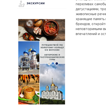
ЭКСКУРСИИ
переливах самобы
дегустациями, тр
живописные речн
хранящие память 
брендов, откройт
неповторимыми ви
впечатлений и ос