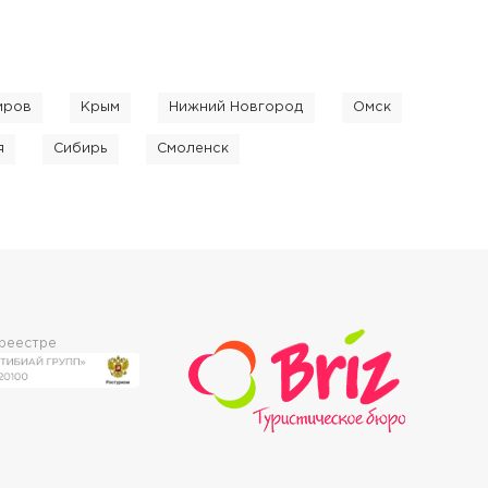
иров
Крым
Нижний Новгород
Омск
я
Сибирь
Смоленск
 реестре