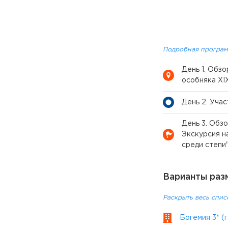
Подробная програм
День 1. Обз
особняка XI
День 2. Уча
День 3. Обз
Экскурсия н
среди степи
Варианты раз
Раскрыть весь спис
Богемия 3* (г