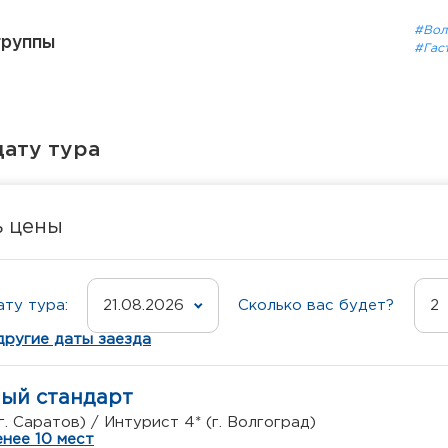
#Вол
группы
#Гас
ату тура
ь цены
ту тура:
21.08.2026
Сколько вас будет?
2
другие даты заезда
ный стандарт
г. Саратов) / Интурист 4* (г. Волгоград)
нее 10 мест