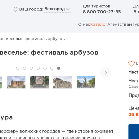
Для туристов
Дл
Белгород
Ваш город:
8 800 700-27-95
8 
О нас
Каталог
Агентствам
Ту
ое веселье: фестиваль арбузов
веселье: фестиваль арбузов
В
Мест
Мест
Саре
Прод
Цена
26 8
тура
мосферу волжских городов — где история оживает
ах и старинных улочках, а традиции звучат в