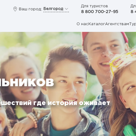
Для туристов
Дл
Белгород
Ваш город:
8 800 700-27-95
8 
О нас
Каталог
Агентствам
Ту
льников
ешествий где история оживает